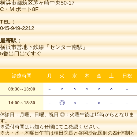
横浜市都筑区茅ヶ崎中央50-17
C・M ポート8F
TEL：
045-949-2212
最寄駅：
横浜市営地下鉄線「センター南駅」
5番出口出てすぐ
診療時間
月
火
水
木
金
土
日祝
09:30～13:00
－
○
○
○
○
○
－
◎
14:00～18:30
－
○
－
○
－
－
休診日：月曜、日曜、祝日 ◎：火曜午後は15時からとなりま
す。
※受付時間はお知らせ欄にてご確認ください。
※火・水・木曜日午前は植田院長と谷岡沙紀医師の2診体制と