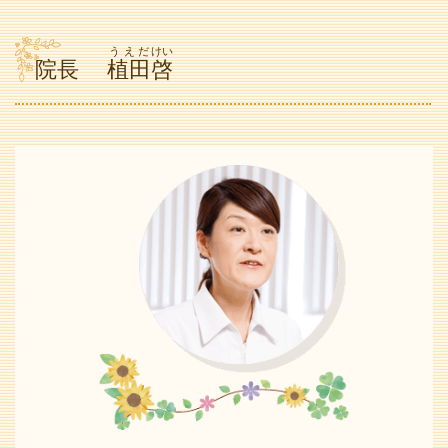
うえだ
けい
院長
植田
啓