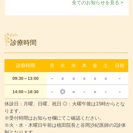
全てのお知らせを見る >
診療時間
診療時間
月
火
水
木
金
土
日祝
09:30～13:00
－
○
○
○
○
○
－
◎
14:00～18:30
－
○
－
○
－
－
休診日：月曜、日曜、祝日 ◎：火曜午後は15時からとな
ります。
※受付時間はお知らせ欄にてご確認ください。
※火・水・木曜日午前は植田院長と谷岡沙紀医師の2診体
制となります。