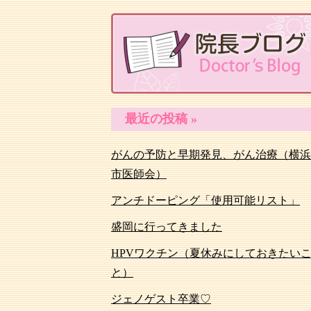
最近の投稿 »
がんの予防と早期発見、がん治療（横浜
市医師会）
アンチドーピング「使用可能リスト」
盛岡に行ってきました
HPVワクチン（夏休みにしておきたい
と）
ジェノゲスト卒業♡