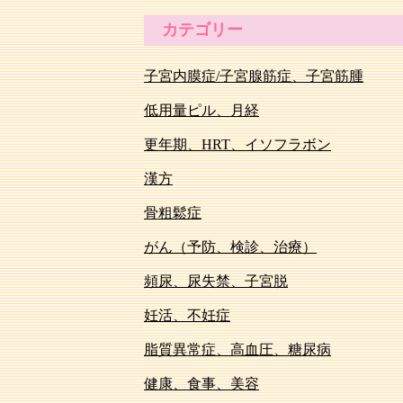
カテゴリー
子宮内膜症/子宮腺筋症、子宮筋腫
低用量ピル、月経
更年期、HRT、イソフラボン
漢方
骨粗鬆症
がん（予防、検診、治療）
頻尿、尿失禁、子宮脱
妊活、不妊症
脂質異常症、高血圧、糖尿病
健康、食事、美容