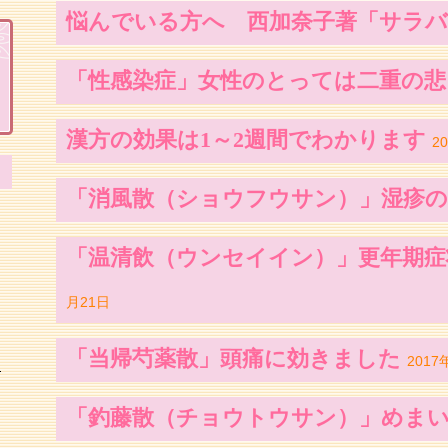
悩んでいる方へ 西加奈子著「サラ
「性感染症」女性のとっては二重の
漢方の効果は1～2週間でわかります
2
「消風散（ショウフウサン）」湿疹
「温清飲（ウンセイイン）」更年期
月21日
「当帰芍薬散」頭痛に効きました
2017
こ
「釣藤散（チョウトウサン）」めま