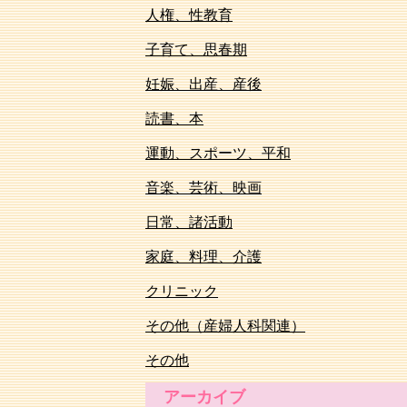
人権、性教育
子育て、思春期
妊娠、出産、産後
読書、本
運動、スポーツ、平和
音楽、芸術、映画
日常、諸活動
家庭、料理、介護
クリニック
その他（産婦人科関連）
その他
アーカイブ