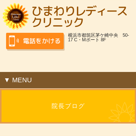
横浜市都筑区茅ケ崎中央 50-
17 C・Mポート 8F
▼ MENU
院長ブログ