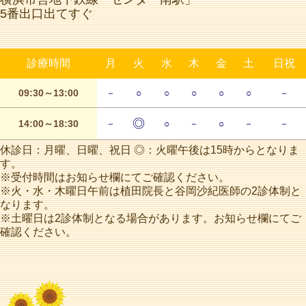
5番出口出てすぐ
診療時間
月
火
水
木
金
土
日祝
09:30～13:00
－
○
○
○
○
○
－
◎
14:00～18:30
－
○
－
○
－
－
休診日：月曜、日曜、祝日 ◎：火曜午後は15時からとなりま
す。
※受付時間はお知らせ欄にてご確認ください。
※火・水・木曜日午前は植田院長と谷岡沙紀医師の2診体制と
なります。
※土曜日は2診体制となる場合があります。お知らせ欄にてご
確認ください。