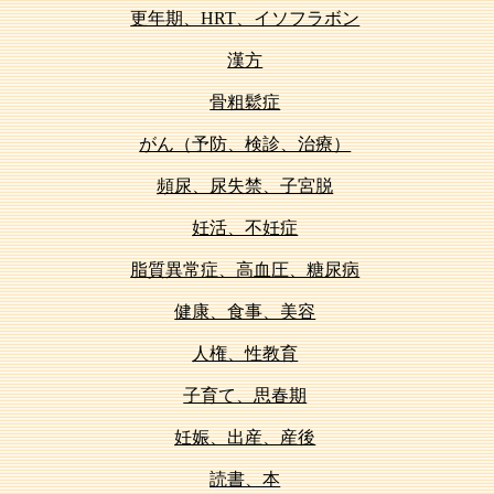
更年期、HRT、イソフラボン
漢方
骨粗鬆症
がん（予防、検診、治療）
頻尿、尿失禁、子宮脱
妊活、不妊症
脂質異常症、高血圧、糖尿病
健康、食事、美容
人権、性教育
子育て、思春期
妊娠、出産、産後
読書、本