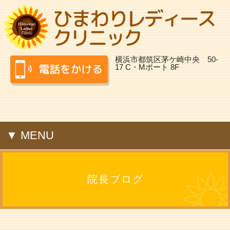
横浜市都筑区茅ケ崎中央 50-
17 C・Mポート 8F
▼ MENU
院長ブログ