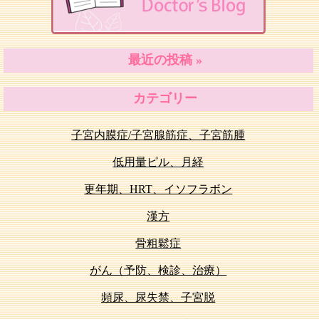
最近の投稿 »
カテゴリー
子宮内膜症/子宮腺筋症、子宮筋腫
低用量ピル、月経
更年期、HRT、イソフラボン
漢方
骨粗鬆症
がん（予防、検診、治療）
頻尿、尿失禁、子宮脱