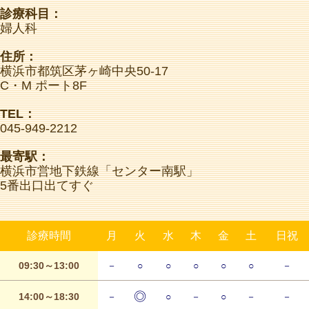
診療科目：
婦人科
住所：
横浜市都筑区茅ヶ崎中央50-17
C・M ポート8F
TEL：
045-949-2212
最寄駅：
横浜市営地下鉄線「センター南駅」
5番出口出てすぐ
診療時間
月
火
水
木
金
土
日祝
09:30～13:00
－
○
○
○
○
○
－
◎
14:00～18:30
－
○
－
○
－
－