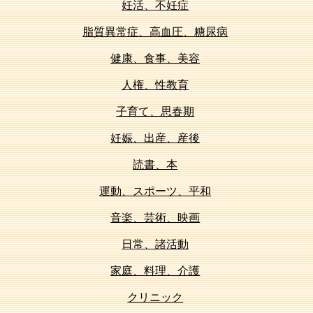
妊活、不妊症
脂質異常症、高血圧、糖尿病
健康、食事、美容
人権、性教育
子育て、思春期
妊娠、出産、産後
読書、本
運動、スポーツ、平和
音楽、芸術、映画
日常、諸活動
家庭、料理、介護
クリニック