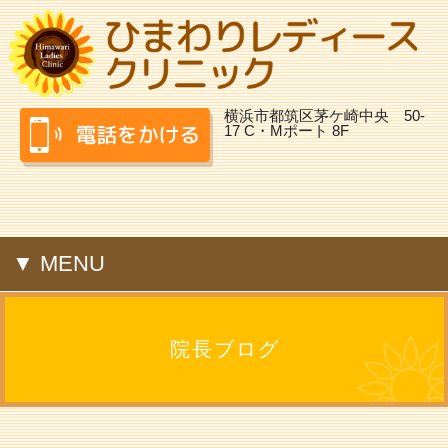
横浜市都筑区茅ケ崎中央 50-
17 C・Mポート 8F
▼ MENU
院長ブログ