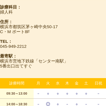
診療科目：
婦人科
住所：
横浜市都筑区茅ヶ崎中央50-17
C・M ポート8F
TEL：
045-949-2212
最寄駅：
横浜市営地下鉄線「センター南駅」
5番出口出てすぐ
診療時間
月
火
水
木
金
土
日祝
09:30～13:00
－
○
○
○
○
○
－
◎
14:00～18:30
－
○
－
○
－
－