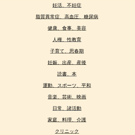
妊活、不妊症
脂質異常症、高血圧、糖尿病
健康、食事、美容
人権、性教育
子育て、思春期
妊娠、出産、産後
読書、本
運動、スポーツ、平和
音楽、芸術、映画
日常、諸活動
家庭、料理、介護
クリニック