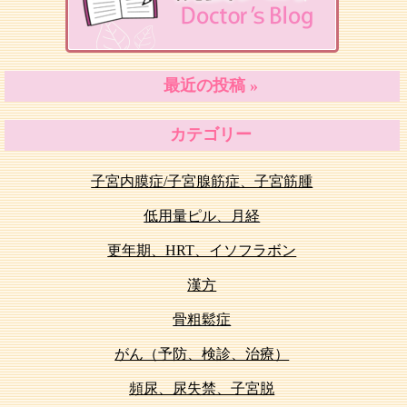
最近の投稿 »
カテゴリー
子宮内膜症/子宮腺筋症、子宮筋腫
低用量ピル、月経
更年期、HRT、イソフラボン
漢方
骨粗鬆症
がん（予防、検診、治療）
頻尿、尿失禁、子宮脱