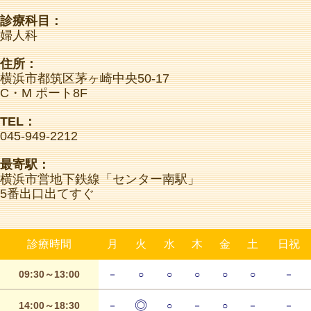
診療科目：
婦人科
住所：
横浜市都筑区茅ヶ崎中央50-17
C・M ポート8F
TEL：
045-949-2212
最寄駅：
横浜市営地下鉄線「センター南駅」
5番出口出てすぐ
診療時間
月
火
水
木
金
土
日祝
09:30～13:00
－
○
○
○
○
○
－
◎
14:00～18:30
－
○
－
○
－
－