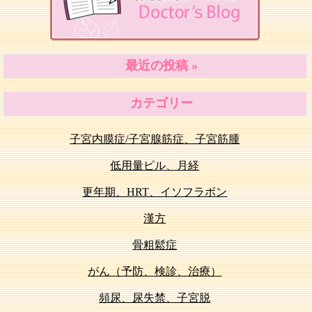
最近の投稿 »
カテゴリー
子宮内膜症/子宮腺筋症、子宮筋腫
低用量ピル、月経
更年期、HRT、イソフラボン
漢方
骨粗鬆症
がん（予防、検診、治療）
頻尿、尿失禁、子宮脱