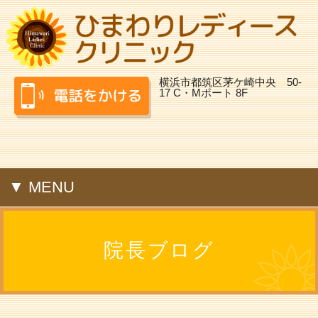
横浜市都筑区茅ケ崎中央 50-
17 C・Mポート 8F
▼ MENU
院長ブログ