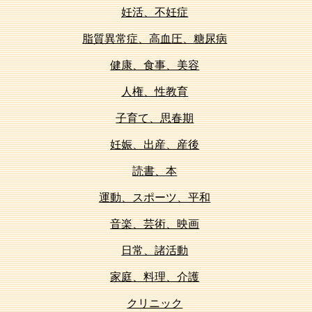
妊活、不妊症
脂質異常症、高血圧、糖尿病
健康、食事、美容
人権、性教育
子育て、思春期
妊娠、出産、産後
読書、本
運動、スポーツ、平和
音楽、芸術、映画
日常、諸活動
家庭、料理、介護
クリニック