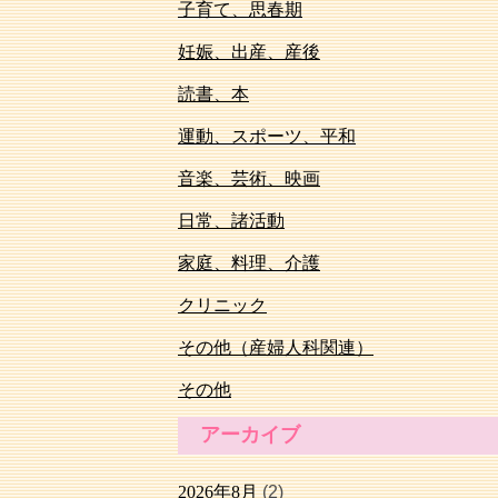
子育て、思春期
妊娠、出産、産後
読書、本
運動、スポーツ、平和
音楽、芸術、映画
日常、諸活動
家庭、料理、介護
クリニック
その他（産婦人科関連）
その他
アーカイブ
2026年8月
(2)