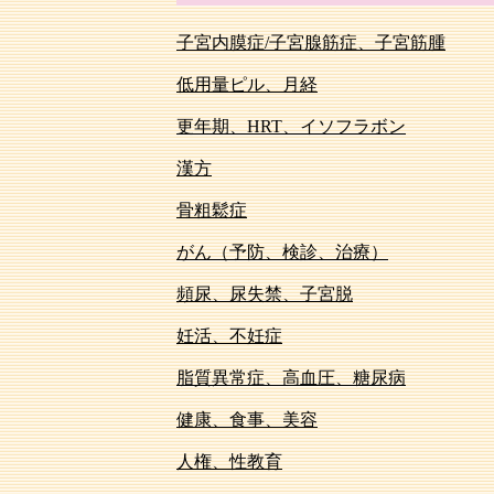
子宮内膜症/子宮腺筋症、子宮筋腫
低用量ピル、月経
更年期、HRT、イソフラボン
漢方
骨粗鬆症
がん（予防、検診、治療）
頻尿、尿失禁、子宮脱
妊活、不妊症
脂質異常症、高血圧、糖尿病
健康、食事、美容
人権、性教育