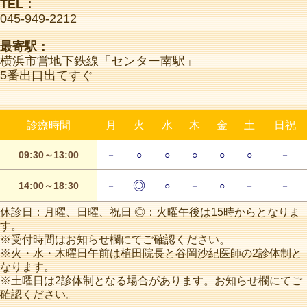
TEL：
045-949-2212
最寄駅：
横浜市営地下鉄線「センター南駅」
5番出口出てすぐ
診療時間
月
火
水
木
金
土
日祝
09:30～13:00
－
○
○
○
○
○
－
◎
14:00～18:30
－
○
－
○
－
－
休診日：月曜、日曜、祝日 ◎：火曜午後は15時からとなりま
す。
※受付時間はお知らせ欄にてご確認ください。
※火・水・木曜日午前は植田院長と谷岡沙紀医師の2診体制と
なります。
※土曜日は2診体制となる場合があります。お知らせ欄にてご
確認ください。