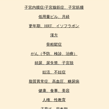
子宮内膜症/子宮腺筋症、子宮筋腫
低用量ピル、月経
更年期、HRT、イソフラボン
漢方
骨粗鬆症
がん（予防、検診、治療）
頻尿、尿失禁、子宮脱
妊活、不妊症
脂質異常症、高血圧、糖尿病
健康、食事、美容
人権、性教育