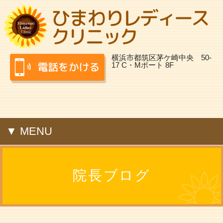
横浜市都筑区茅ケ崎中央 50-
17 C・Mポート 8F
▼ MENU
院長ブログ