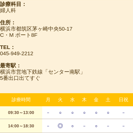
診療科目：
婦人科
住所：
横浜市都筑区茅ヶ崎中央50-17
C・M ポート8F
TEL：
045-949-2212
最寄駅：
横浜市営地下鉄線「センター南駅」
5番出口出てすぐ
診療時間
月
火
水
木
金
土
日祝
09:30～13:00
－
○
○
○
○
○
－
◎
14:00～18:30
－
○
－
○
－
－