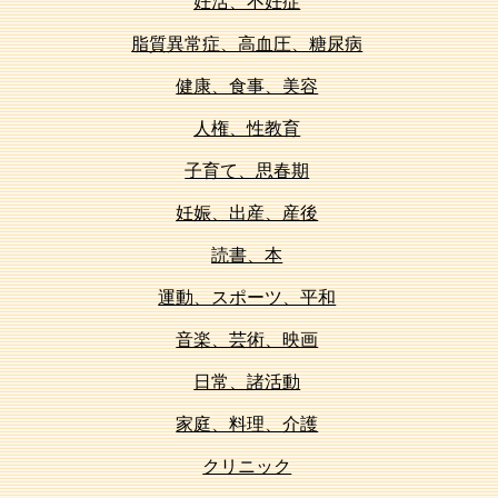
妊活、不妊症
脂質異常症、高血圧、糖尿病
健康、食事、美容
人権、性教育
子育て、思春期
妊娠、出産、産後
読書、本
運動、スポーツ、平和
音楽、芸術、映画
日常、諸活動
家庭、料理、介護
クリニック