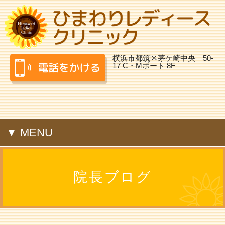
横浜市都筑区茅ケ崎中央 50-
17 C・Mポート 8F
▼ MENU
院長ブログ