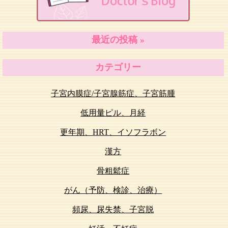
最近の投稿 »
カテゴリー
子宮内膜症/子宮腺筋症、子宮筋腫
低用量ピル、月経
更年期、HRT、イソフラボン
漢方
骨粗鬆症
がん（予防、検診、治療）
頻尿、尿失禁、子宮脱