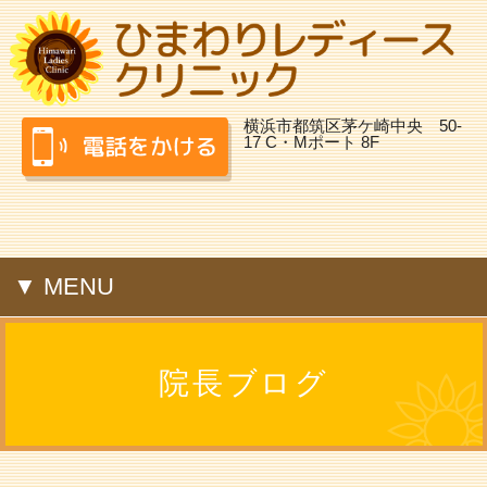
横浜市都筑区茅ケ崎中央 50-
17 C・Mポート 8F
▼ MENU
院長ブログ