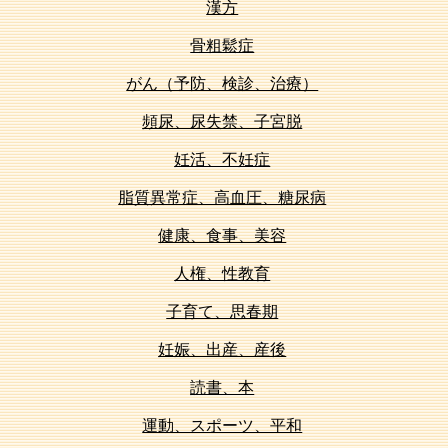
漢方
骨粗鬆症
がん（予防、検診、治療）
頻尿、尿失禁、子宮脱
妊活、不妊症
脂質異常症、高血圧、糖尿病
健康、食事、美容
人権、性教育
子育て、思春期
妊娠、出産、産後
読書、本
運動、スポーツ、平和