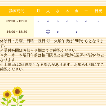
診療時間
月
火
水
木
金
土
日祝
09:30～13:00
－
○
○
○
○
○
－
◎
14:00～18:30
－
○
－
○
－
－
休診日：月曜、日曜、祝日 ◎：火曜午後は15時からとなりま
す。
※受付時間はお知らせ欄にてご確認ください。
※火・水・木曜日午前は植田院長と谷岡沙紀医師の2診体制と
なります。
※土曜日は2診体制となる場合があります。お知らせ欄にてご
確認ください。