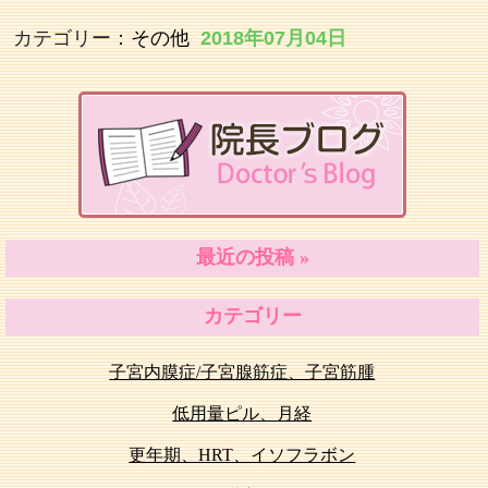
カテゴリー：
その他
2018年07月04日
最近の投稿 »
カテゴリー
子宮内膜症/子宮腺筋症、子宮筋腫
低用量ピル、月経
更年期、HRT、イソフラボン