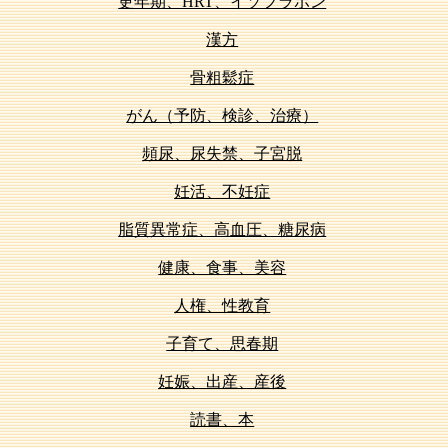
更年期、HRT、イソフラボン
漢方
骨粗鬆症
がん（予防、検診、治療）
頻尿、尿失禁、子宮脱
妊活、不妊症
脂質異常症、高血圧、糖尿病
健康、食事、美容
人権、性教育
子育て、思春期
妊娠、出産、産後
読書、本