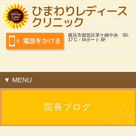
横浜市都筑区茅ケ崎中央 50-
17 C・Mポート 8F
▼ MENU
院長ブログ