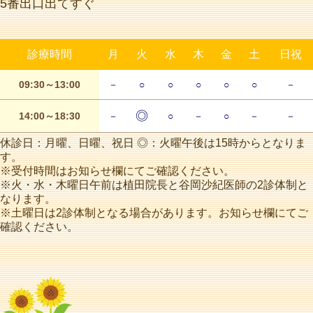
5番出口出てすぐ
診療時間
月
火
水
木
金
土
日祝
09:30～13:00
－
○
○
○
○
○
－
◎
14:00～18:30
－
○
－
○
－
－
休診日：月曜、日曜、祝日 ◎：火曜午後は15時からとなりま
す。
※受付時間はお知らせ欄にてご確認ください。
※火・水・木曜日午前は植田院長と谷岡沙紀医師の2診体制と
なります。
※土曜日は2診体制となる場合があります。お知らせ欄にてご
確認ください。