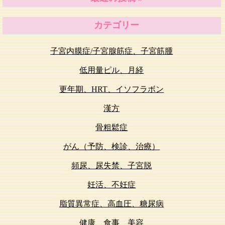
カテゴリー
子宮内膜症/子宮腺筋症、子宮筋腫
低用量ピル、月経
更年期、HRT、イソフラボン
漢方
骨粗鬆症
がん（予防、検診、治療）
頻尿、尿失禁、子宮脱
妊活、不妊症
脂質異常症、高血圧、糖尿病
健康、食事、美容