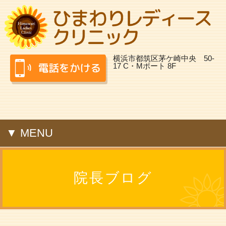
横浜市都筑区茅ケ崎中央 50-
17 C・Mポート 8F
▼ MENU
院長ブログ