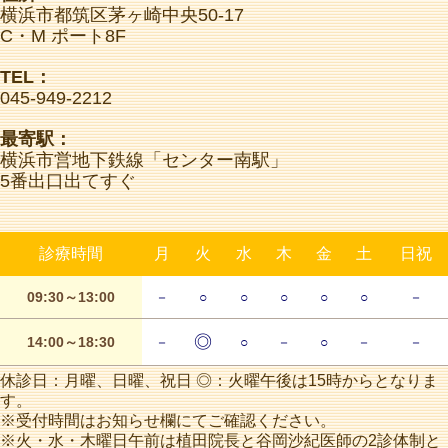
横浜市都筑区茅ヶ崎中央50-17
C・M ポート8F
TEL：
045-949-2212
最寄駅：
横浜市営地下鉄線「センター南駅」
5番出口出てすぐ
診療時間
月
火
水
木
金
土
日祝
09:30～13:00
－
○
○
○
○
○
－
◎
14:00～18:30
－
○
－
○
－
－
休診日：月曜、日曜、祝日 ◎：火曜午後は15時からとなりま
す。
※受付時間はお知らせ欄にてご確認ください。
※火・水・木曜日午前は植田院長と谷岡沙紀医師の2診体制と