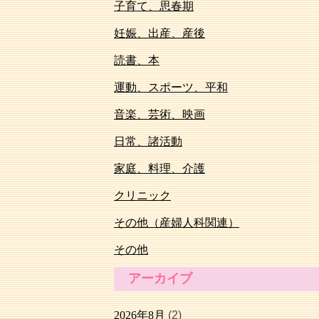
子育て、思春期
妊娠、出産、産後
読書、本
運動、スポーツ、平和
音楽、芸術、映画
日常、諸活動
家庭、料理、介護
クリニック
その他（産婦人科関連）
その他
アーカイブ
2026年8月
(2)