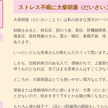
ストレス不眠に大柴胡湯（だいさい
大柴胡湯（だいさいことう）は私の好きな漢方の一つ
効能をみると、胆石症、胆のう炎、黄疸、肝機能障害
過多症、急性胃腸カタル、悪心・嘔吐、食職不振、痔
あります。
いったいどんな患者さんが飲むんだろうって思います
しかも、比較的体力のある人で、便秘がちで、上腹部
伴うものとなれば、当てはまる患者さんはすごく少な
ところが、大柴胡湯はとても使いやすい漢方なんです
便秘または便秘傾向の方に使いますが、大黄（だいおう
と少ないので、効きすぎて下すとかお腹が痛くなると
もちろん便の様子で、1日2～3回服用の調節をしても