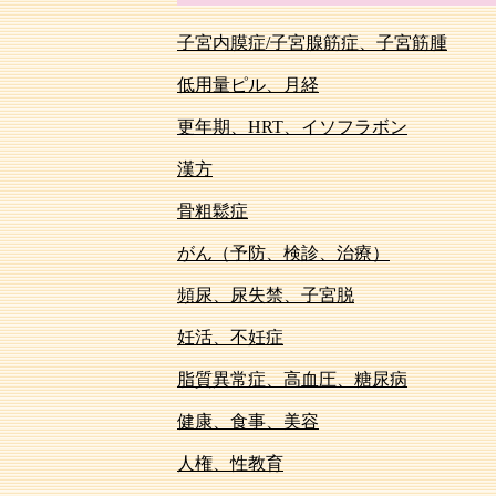
子宮内膜症/子宮腺筋症、子宮筋腫
低用量ピル、月経
更年期、HRT、イソフラボン
漢方
骨粗鬆症
がん（予防、検診、治療）
頻尿、尿失禁、子宮脱
妊活、不妊症
脂質異常症、高血圧、糖尿病
健康、食事、美容
人権、性教育