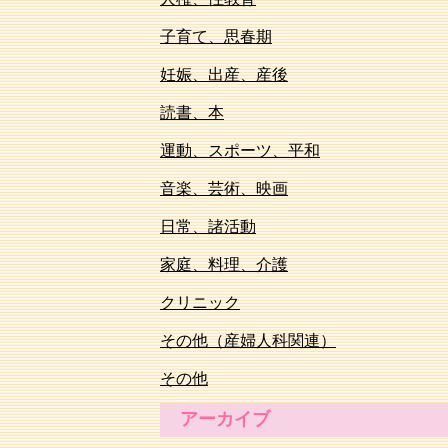
子育て、思春期
妊娠、出産、産後
読書、本
運動、スポーツ、平和
音楽、芸術、映画
日常、諸活動
家庭、料理、介護
クリニック
その他（産婦人科関連）
その他
アーカイブ