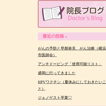
最近の投稿 »
がんの予防と早期発見、がん治療（横浜
市医師会）
アンチドーピング「使用可能リスト」
盛岡に行ってきました
HPVワクチン（夏休みにしておきたい
と）
ジェノゲスト卒業♡