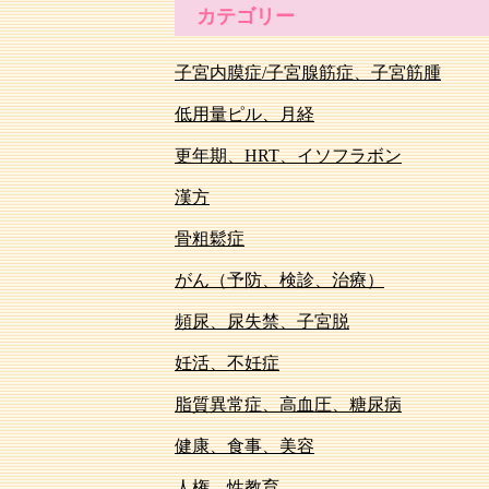
カテゴリー
子宮内膜症/子宮腺筋症、子宮筋腫
低用量ピル、月経
更年期、HRT、イソフラボン
漢方
骨粗鬆症
がん（予防、検診、治療）
頻尿、尿失禁、子宮脱
妊活、不妊症
脂質異常症、高血圧、糖尿病
健康、食事、美容
人権、性教育