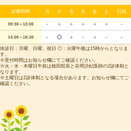
診療時間
月
火
水
木
金
土
日祝
09:30～13:00
－
○
○
○
○
○
－
◎
14:00～18:30
－
○
－
○
－
－
休診日：月曜、日曜、祝日 ◎：火曜午後は15時からとなりま
す。
※受付時間はお知らせ欄にてご確認ください。
※火・水・木曜日午前は植田院長と谷岡沙紀医師の2診体制と
なります。
※土曜日は2診体制となる場合があります。お知らせ欄にてご
確認ください。