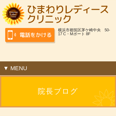
横浜市都筑区茅ケ崎中央 50-
17 C・Mポート 8F
▼ MENU
院長ブログ