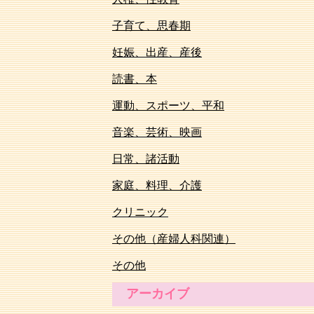
子育て、思春期
妊娠、出産、産後
読書、本
運動、スポーツ、平和
音楽、芸術、映画
日常、諸活動
家庭、料理、介護
クリニック
その他（産婦人科関連）
その他
アーカイブ