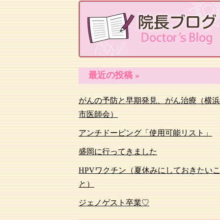
最近の投稿 »
がんの予防と早期発見、がん治療（横浜
市医師会）
アンチドーピング「使用可能リスト」
盛岡に行ってきました
HPVワクチン（夏休みにしておきたい
と）
ジェノゲスト卒業♡