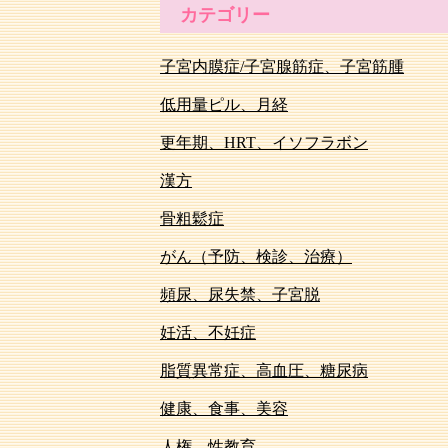
カテゴリー
子宮内膜症/子宮腺筋症、子宮筋腫
低用量ピル、月経
更年期、HRT、イソフラボン
漢方
骨粗鬆症
がん（予防、検診、治療）
頻尿、尿失禁、子宮脱
妊活、不妊症
脂質異常症、高血圧、糖尿病
健康、食事、美容
人権、性教育